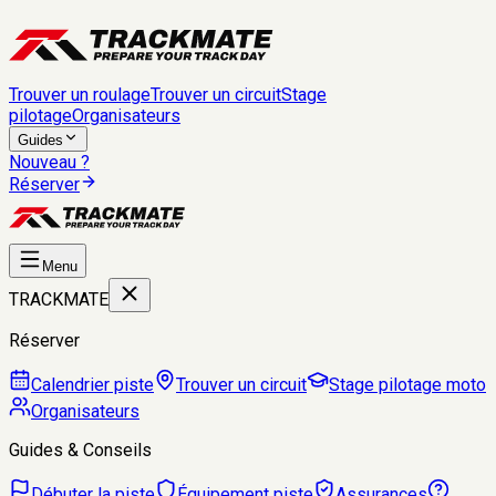
Trouver un roulage
Trouver un circuit
Stage
pilotage
Organisateurs
Guides
Nouveau ?
Réserver
Menu
TRACKMATE
Réserver
Calendrier piste
Trouver un circuit
Stage pilotage moto
Organisateurs
Guides & Conseils
Débuter la piste
Équipement piste
Assurances