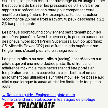
Sur circuit, les pneus chauffent davantage qu'en usage routier.
Il est courant de baisser les pressions de 0,1 à 0,3 bar par
rapport aux préconisations route pour compenser cette
montée en température. Par exemple, si ton constructeur
recommande 2,5 bar à froid à l'avant, tu peux descendre à 2,2-
2,3 bar pour la piste.
Les pneus sport-touring conviennent parfaitement pour les
premières journées. Avec l'expérience, tu pourras passer sur
des pneus hypersport (Pirelli Supercorsa, Dunlop Sportmax
Q5, Michelin Power GP2) qui offrent un grip supérieur sur
l'angle mais s'usent plus vite en usage routier.
Les pneus slicks ou semi-slicks (racing) sont réservés aux
pilotes qui ont une moto dédiée piste. Ils offrent une
adhérence maximale mais nécessitent d'être portés en
température avec des couvertures chauffantes et ne sont
absolument pas utilisables sur route mouillée. Ne passe aux
slicks que lorsque tu auras atteint les limites de tes pneus
route.
← Retour au guide : Équipement piste moto
Voir le calendrier piste
Découvrir les stages de pilotage