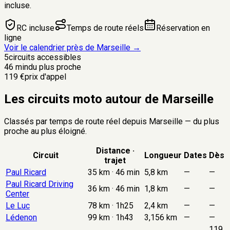
incluse.
RC incluse
Temps de route réels
Réservation en
ligne
Voir le calendrier près de
Marseille
→
5
circuits accessibles
46 min
du plus proche
119 €
prix d'appel
Les circuits moto autour de Marseille
Classés par temps de route réel depuis
Marseille
— du plus
proche au plus éloigné.
Distance ·
Circuit
Longueur
Dates
Dès
trajet
Paul Ricard
35 km · 46 min
5,8 km
—
—
Paul Ricard Driving
36 km · 46 min
1,8 km
—
—
Center
Le Luc
78 km · 1h25
2,4 km
—
—
Lédenon
99 km · 1h43
3,156 km
—
—
119