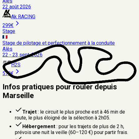
Alès
22 août 2026
Ak RACING
299€
Stage
Stage de pilotage et perfectionnement à la conduite
Alès
22 - 23 sept. 2026
H2S
570€
Infos pratiques pour rouler depuis
Marseille
Trajet
: le circuit le plus proche est à
46 min
de
route
, le plus éloigné de la sélection à
2h05
.
Hébergement
: pour les trajets de plus de 2 h,
prévois une nuit la veille (60–120 €) pour partir frais.