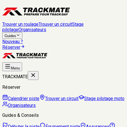
Trouver un roulage
Trouver un circuit
Stage
pilotage
Organisateurs
Guides
Nouveau ?
Réserver
Menu
TRACKMATE
Réserver
Calendrier piste
Trouver un circuit
Stage pilotage moto
Organisateurs
Guides & Conseils
Débuter la piste
Équipement piste
Assurances