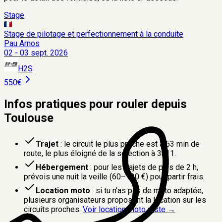
Stage
Stage de pilotage et perfectionnement à la conduite
Pau Arnos
02 - 03 sept. 2026
H2S
550€
Infos pratiques pour rouler depuis
Toulouse
Trajet
: le circuit le plus proche est à
53 min
de
route
, le plus éloigné de la sélection à
3h11
.
Hébergement
: pour les trajets de plus de 2 h,
prévois une nuit la veille (60–120 €) pour partir frais.
Location moto
: si tu n'as pas de moto adaptée,
plusieurs organisateurs proposent la location sur les
circuits proches.
Voir location moto piste →