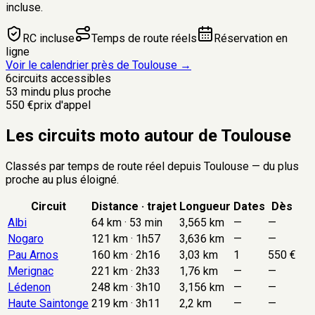
incluse.
RC incluse
Temps de route réels
Réservation en
ligne
Voir le calendrier près de
Toulouse
→
6
circuits accessibles
53 min
du plus proche
550 €
prix d'appel
Les circuits moto autour de Toulouse
Classés par temps de route réel depuis
Toulouse
— du plus
proche au plus éloigné.
Circuit
Distance · trajet
Longueur
Dates
Dès
Albi
64 km · 53 min
3,565 km
—
—
Nogaro
121 km · 1h57
3,636 km
—
—
Pau Arnos
160 km · 2h16
3,03 km
1
550 €
Merignac
221 km · 2h33
1,76 km
—
—
Lédenon
248 km · 3h10
3,156 km
—
—
Haute Saintonge
219 km · 3h11
2,2 km
—
—