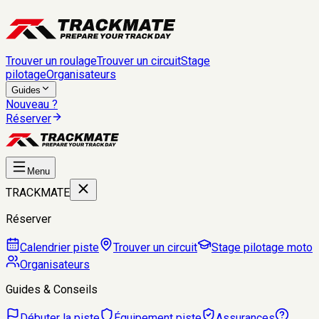
Trouver un roulage
Trouver un circuit
Stage
pilotage
Organisateurs
Guides
Nouveau ?
Réserver
Menu
TRACKMATE
Réserver
Calendrier piste
Trouver un circuit
Stage pilotage moto
Organisateurs
Guides & Conseils
Débuter la piste
Équipement piste
Assurances