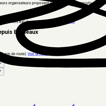
ieurs organisateurs proposent la location sur les circuits proches
ons d'accès est dans le guide
débuter la piste
.
epuis Bordeaux
30 min
de route).
Voir la fiche →