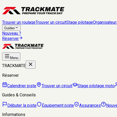
Trouver un roulage
Trouver un circuit
Stage pilotage
Organisateur
Guides
Nouveau ?
Réserver
Menu
TRACKMATE
Réserver
Calendrier piste
Trouver un circuit
Stage pilotage moto
Guides & Conseils
Débuter la piste
Équipement piste
Assurances
Nouve
Informations