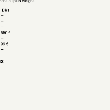
oche au plus éloigné.
Dès
—
—
—
550 €
—
99 €
—
ux