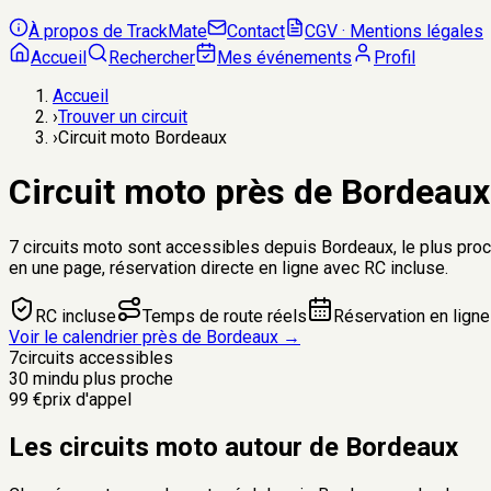
À propos de TrackMate
Contact
CGV · Mentions légales
Accueil
Rechercher
Mes événements
Profil
Accueil
›
Trouver un circuit
›
Circuit moto Bordeaux
Circuit moto près de
Bordeaux
7
circuits moto sont accessibles depuis
Bordeaux
, le plus pr
en une page, réservation directe en ligne avec RC incluse.
RC incluse
Temps de route réels
Réservation en ligne
Voir le calendrier près de
Bordeaux
→
7
circuits accessibles
30 min
du plus proche
99 €
prix d'appel
Les circuits moto autour de Bordeaux