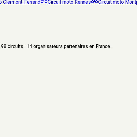
to
Clermont-Ferrand
Circuit moto
Rennes
Circuit moto
Montp
98
circuits
·
14
organisateurs
partenaires en France.