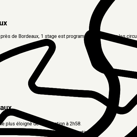
ux
r près de
Bordeaux
,
1
stage est programmé
en
2026
sur les circu
eaux
, le plus éloigné de la sélection à
2h58
.
s une nuit la veille (60–120 €) pour partir frais.