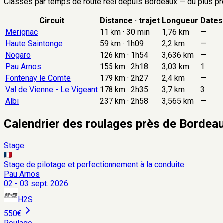
Classés par temps de route réel depuis
Bordeaux
— du plus pr
Circuit
Distance · trajet
Longueur
Dates
Merignac
11 km · 30 min
1,76 km
—
Haute Saintonge
59 km · 1h09
2,2 km
—
Nogaro
126 km · 1h54
3,636 km
—
Pau Arnos
155 km · 2h18
3,03 km
1
Fontenay le Comte
179 km · 2h27
2,4 km
—
Val de Vienne - Le Vigeant
178 km · 2h35
3,7 km
3
Albi
237 km · 2h58
3,565 km
—
Calendrier des roulages près de Bordea
Stage
Stage de pilotage et perfectionnement à la conduite
Pau Arnos
02 - 03 sept. 2026
H2S
550€
Roulage