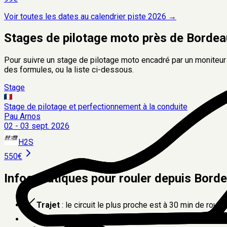
Voir toutes les dates au calendrier piste
2026
→
Stages de pilotage moto près de Bordea
Pour suivre un stage de pilotage moto encadré par un moniteu
des formules, ou la liste ci-dessous.
Stage
Stage de pilotage et perfectionnement à la conduite
Pau Arnos
02 - 03 sept. 2026
H2S
550€
Infos pratiques pour rouler depuis Bord
Trajet
: le circuit le plus proche est à
30 min
de route
Hébergement
: pour les trajets de plus de 2 h, prévoi