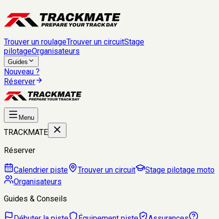
Trouver un roulage
Trouver un circuit
Stage
pilotage
Organisateurs
Guides
Nouveau ?
Réserver
Menu
TRACKMATE
Réserver
Calendrier piste
Trouver un circuit
Stage pilotage moto
Organisateurs
Guides & Conseils
Débuter la piste
Équipement piste
Assurances