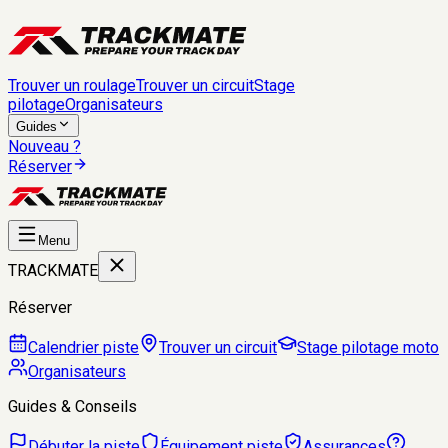
Trouver un roulage
Trouver un circuit
Stage
pilotage
Organisateurs
Guides
Nouveau ?
Réserver
Menu
TRACKMATE
Réserver
Calendrier piste
Trouver un circuit
Stage pilotage moto
Organisateurs
Guides & Conseils
Débuter la piste
Équipement piste
Assurances