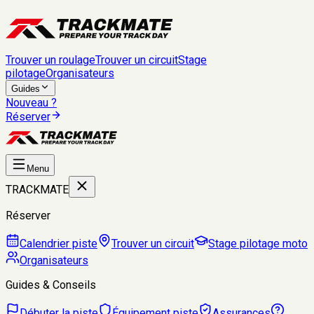
Trouver un roulage
Trouver un circuit
Stage
pilotage
Organisateurs
Guides
Nouveau ?
Réserver
Menu
TRACKMATE
Réserver
Calendrier piste
Trouver un circuit
Stage pilotage moto
Organisateurs
Guides & Conseils
Débuter la piste
Équipement piste
Assurances