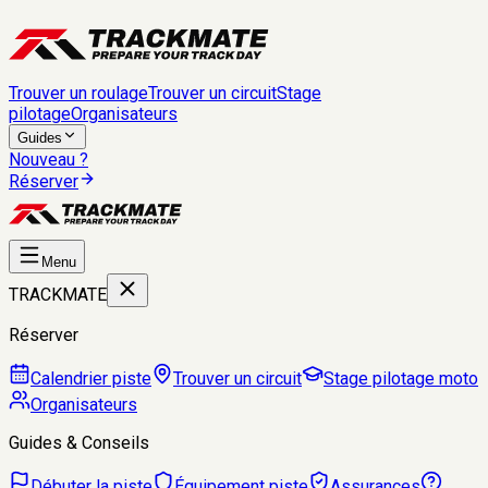
Trouver un roulage
Trouver un circuit
Stage
pilotage
Organisateurs
Guides
Nouveau ?
Réserver
Menu
TRACKMATE
Réserver
Calendrier piste
Trouver un circuit
Stage pilotage moto
Organisateurs
Guides & Conseils
Débuter la piste
Équipement piste
Assurances