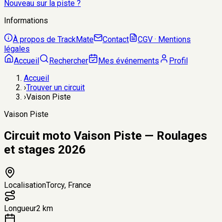
Nouveau sur la piste ?
Informations
À propos de TrackMate
Contact
CGV · Mentions
légales
Accueil
Rechercher
Mes événements
Profil
Accueil
›
Trouver un circuit
›
Vaison Piste
Vaison Piste
Circuit moto Vaison Piste — Roulages
et stages 2026
Localisation
Torcy, France
Longueur
2 km