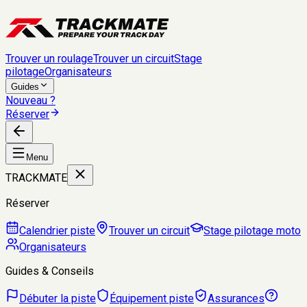
Trouver un roulage
Trouver un circuit
Stage
pilotage
Organisateurs
Guides
Nouveau ?
Réserver
Menu
TRACKMATE
Réserver
Calendrier piste
Trouver un circuit
Stage pilotage moto
Organisateurs
Guides & Conseils
Débuter la piste
Équipement piste
Assurances