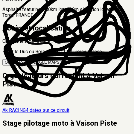
Asphalte featuring 2.00km long, 30m elevation located in
Torcy, FRANCE
Accès et localisation
Chargement de la carte...
Forêt le Duc où Bois du Ro, 71210 Torcy, France
OUVRIR SUR GOOGLE MAPS
Organisateurs qui roulent à
Vaison
Piste
Ak RACING
4
date
s
sur ce circuit
Stage pilotage moto à
Vaison Piste