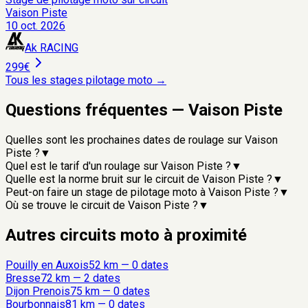
Vaison Piste
10 oct. 2026
Ak RACING
299€
Tous les stages pilotage moto →
Questions fréquentes —
Vaison Piste
Quelles sont les prochaines dates de roulage sur Vaison
Piste ?
▼
Quel est le tarif d'un roulage sur Vaison Piste ?
▼
Quelle est la norme bruit sur le circuit de Vaison Piste ?
▼
Peut-on faire un stage de pilotage moto à Vaison Piste ?
▼
Où se trouve le circuit de Vaison Piste ?
▼
Autres circuits moto à proximité
Pouilly en Auxois
52
km —
0
date
s
Bresse
72
km —
2
date
s
Dijon Prenois
75
km —
0
date
s
Bourbonnais
81
km —
0
date
s