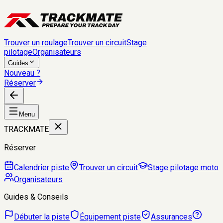
Trouver un roulage
Trouver un circuit
Stage
pilotage
Organisateurs
Guides
Nouveau ?
Réserver
Menu
TRACKMATE
Réserver
Calendrier piste
Trouver un circuit
Stage pilotage moto
Organisateurs
Guides & Conseils
Débuter la piste
Équipement piste
Assurances