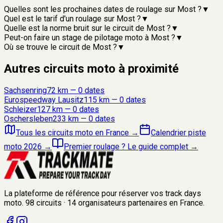
Quelles sont les prochaines dates de roulage sur Most ?
▼
Quel est le tarif d'un roulage sur Most ?
▼
Quelle est la norme bruit sur le circuit de Most ?
▼
Peut-on faire un stage de pilotage moto à Most ?
▼
Où se trouve le circuit de Most ?
▼
Autres circuits moto à proximité
Sachsenring
72
km —
0
date
s
Eurospeedway Lausitz
115
km —
0
date
s
Schleizer
127
km —
0
date
s
Oschersleben
233
km —
0
date
s
Tous les circuits moto en France
→
Calendrier piste
moto 2026
→
Premier roulage ? Le guide complet
→
La plateforme de référence pour réserver vos track days
moto.
98
circuits
·
14
organisateurs
partenaires en France.