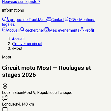
Nouveau sur la piste ?
Informations
À propos de TrackMate
Contact
CGV · Mentions
légales
Accueil
Rechercher
Mes événements
Profil
Accueil
›
Trouver un circuit
›
Most
Most
Circuit moto Most — Roulages et
stages 2026
Localisation
Most 9, République Tchèque
Longueur
4,148 km