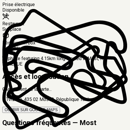
Prise électrique
Disponible
Restaurant
Sur place
Réservation box
Possible
Asphalte featuring 4.15km long located in Most, REP
TCHEQUE
Accès et localisation
Chargement de la carte...
5 Tvrzova, 435 02 Most 9, République Tchèque
OUVRIR SUR GOOGLE MAPS
Questions fréquentes —
Most