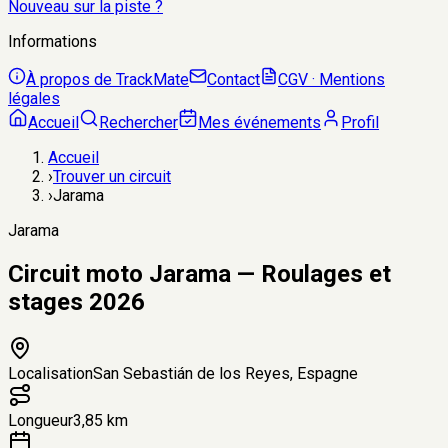
Nouveau sur la piste ?
Informations
À propos de TrackMate
Contact
CGV · Mentions
légales
Accueil
Rechercher
Mes événements
Profil
Accueil
›
Trouver un circuit
›
Jarama
Jarama
Circuit moto Jarama — Roulages et
stages 2026
Localisation
San Sebastián de los Reyes, Espagne
Longueur
3,85 km