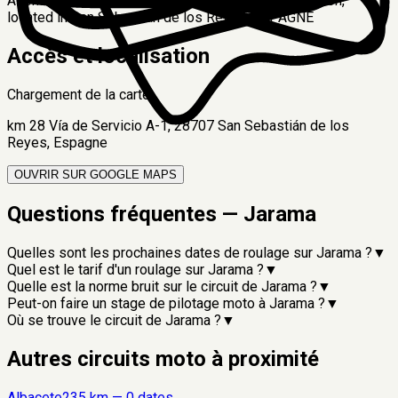
Asphalte featuring, 3.85km long, 13 turns, 85 elevation,
located in San Sebastián de los Reyes, ESPAGNE
Accès et localisation
Chargement de la carte...
km 28 Vía de Servicio A-1, 28707 San Sebastián de los
Reyes, Espagne
OUVRIR SUR GOOGLE MAPS
Questions fréquentes —
Jarama
Quelles sont les prochaines dates de roulage sur Jarama ?
▼
Quel est le tarif d'un roulage sur Jarama ?
▼
Quelle est la norme bruit sur le circuit de Jarama ?
▼
Peut-on faire un stage de pilotage moto à Jarama ?
▼
Où se trouve le circuit de Jarama ?
▼
Autres circuits moto à proximité
Albacete
235
km —
0
date
s