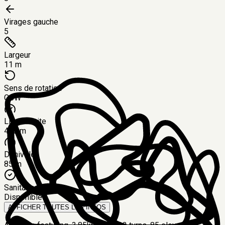
Virages gauche
5
Largeur
11 m
Sens de rotation
CCW
Ligne droite
450 m
Dénivelé
85 m
Sanitaires
Disponibles
AFFICHER TOUTES LES INFOS