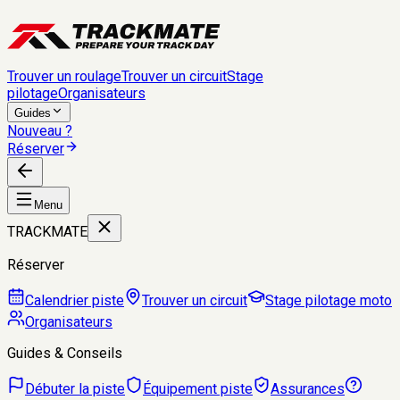
Trouver un roulage
Trouver un circuit
Stage
pilotage
Organisateurs
Guides
Nouveau ?
Réserver
Menu
TRACKMATE
Réserver
Calendrier piste
Trouver un circuit
Stage pilotage moto
Organisateurs
Guides & Conseils
Débuter la piste
Équipement piste
Assurances