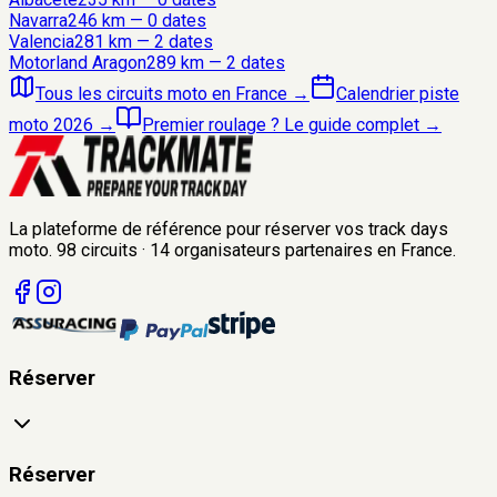
Navarra
246
km —
0
date
s
Valencia
281
km —
2
date
s
Motorland Aragon
289
km —
2
date
s
Tous les circuits moto en France
→
Calendrier piste
moto 2026
→
Premier roulage ? Le guide complet
→
La plateforme de référence pour réserver vos track days
moto.
98
circuits
·
14
organisateurs
partenaires en France.
Réserver
Réserver