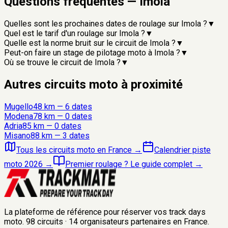
Questions fréquentes —
Imola
Quelles sont les prochaines dates de roulage sur Imola ?
▼
Quel est le tarif d'un roulage sur Imola ?
▼
Quelle est la norme bruit sur le circuit de Imola ?
▼
Peut-on faire un stage de pilotage moto à Imola ?
▼
Où se trouve le circuit de Imola ?
▼
Autres circuits moto à proximité
Mugello
48
km —
6
date
s
Modena
78
km —
0
date
s
Adria
85
km —
0
date
s
Misano
88
km —
3
date
s
Tous les circuits moto en France
→
Calendrier piste
moto 2026
→
Premier roulage ? Le guide complet
→
La plateforme de référence pour réserver vos track days
moto.
98
circuits
·
14
organisateurs
partenaires en France.