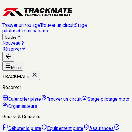
Trouver un roulage
Trouver un circuit
Stage
pilotage
Organisateurs
Guides
Nouveau ?
Réserver
Menu
TRACKMATE
Réserver
Calendrier piste
Trouver un circuit
Stage pilotage moto
Organisateurs
Guides & Conseils
Débuter la piste
Équipement piste
Assurances