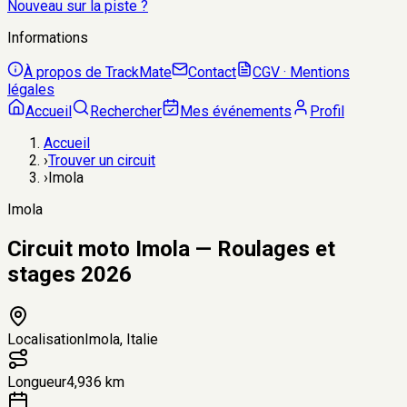
Nouveau sur la piste ?
Informations
À propos de TrackMate
Contact
CGV · Mentions
légales
Accueil
Rechercher
Mes événements
Profil
Accueil
›
Trouver un circuit
›
Imola
Imola
Circuit moto Imola — Roulages et
stages 2026
Localisation
Imola, Italie
Longueur
4,936 km