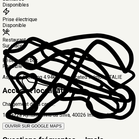
Disponibles
Prise électrique
Disponible
Restaurant
Sur place
Réservation box
Possible
Asphalte featuring 4.94km long located in Imola, ITALIE
Accès et localisation
Chargement de la carte...
1 Piazza Ayrton Senna da Silva, 40026 Imola, Italie
OUVRIR SUR GOOGLE MAPS