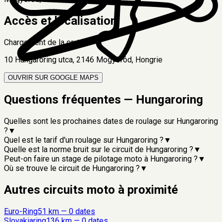
Accès et localisation
Chargement de la carte...
10 Hungaroring utca, 2146 Mogyoród, Hongrie
OUVRIR SUR GOOGLE MAPS
Questions fréquentes —
Hungaroring
Quelles sont les prochaines dates de roulage sur Hungaroring
?
▼
Quel est le tarif d'un roulage sur Hungaroring ?
▼
Quelle est la norme bruit sur le circuit de Hungaroring ?
▼
Peut-on faire un stage de pilotage moto à Hungaroring ?
▼
Où se trouve le circuit de Hungaroring ?
▼
Autres circuits moto à proximité
Euro-Ring
51
km —
0
date
s
Slovakiaring
136
km —
0
date
s