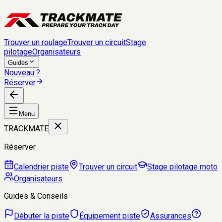
Trouver un roulage
Trouver un circuit
Stage
pilotage
Organisateurs
Guides
Nouveau ?
Réserver
Menu
TRACKMATE
Réserver
Calendrier piste
Trouver un circuit
Stage pilotage moto
Organisateurs
Guides & Conseils
Débuter la piste
Équipement piste
Assurances