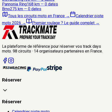
Pannonia Ring
168
km —
0
date
s
Brno
275
km —
0
date
s
Tous les circuits moto en France
→
Calendrier piste
moto 2026
→
Premier roulage ? Le guide complet
→
La plateforme de référence pour réserver vos track days
moto.
98
circuits
·
14
organisateurs
partenaires en France.
Réserver
Réserver
Calendrier piste moto