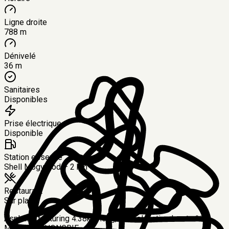
Ligne droite
788 m
Dénivelé
36 m
Sanitaires
Disponibles
Prise électrique
Disponible
Station essence
Shell Mogyoród – 2 km
Restaurant
Sur place
Asphalte featuring 4.38km long, 36m elevation located in
Mogyorod, HONGRIE