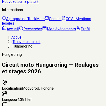
Nouveau sur la piste ?
Informations
À propos de TrackMate
Contact
CGV · Mentions
légales
Accueil
Rechercher
Mes événements
Profil
Accueil
›
Trouver un circuit
›
Hungaroring
Hungaroring
Circuit moto Hungaroring — Roulages
et stages 2026
Localisation
Mogyoród, Hongrie
Longueur
4,381 km