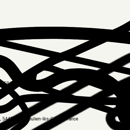
rze, FRANCE
 54470 Saint-Julien-lès-Gorze, France