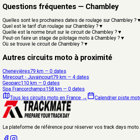
Questions fréquentes —
Chambley
Quelles sont les prochaines dates de roulage sur Chambley ?
Quel est le tarif d'un roulage sur Chambley ?
▼
Quelle est la norme bruit sur le circuit de Chambley ?
▼
Peut-on faire un stage de pilotage moto à Chambley ?
▼
Où se trouve le circuit de Chambley ?
▼
Autres circuits moto à proximité
Chenevières
79
km —
0
date
s
Mirecourt - Juvaincourt
79
km —
4
date
s
Geoparc
110
km —
0
date
s
Spa Francorchamps
158
km —
0
date
s
Tous les circuits moto en France
→
Calendrier piste mo
La plateforme de référence pour réserver vos track days moto.