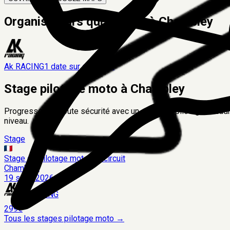
Organisateurs qui roulent à
Chambley
Ak RACING
1
date
sur ce circuit
Stage pilotage moto à
Chambley
Progressez en toute sécurité avec un stage de pilotage encadré
niveau.
Stage
Stage de pilotage moto sur circuit
Chambley
19 sept. 2026
Ak RACING
299€
Tous les stages pilotage moto →