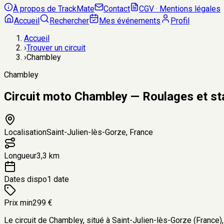
À propos de TrackMate
Contact
CGV · Mentions légales
Accueil
Rechercher
Mes événements
Profil
Accueil
›
Trouver un circuit
›
Chambley
Chambley
Circuit moto Chambley — Roulages et s
Localisation
Saint-Julien-lès-Gorze, France
Longueur
3,3 km
Dates dispo
1 date
Prix min
299 €
Le circuit de Chambley, situé à Saint-Julien-lès-Gorze (France),