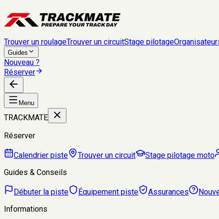
Trouver un roulage
Trouver un circuit
Stage pilotage
Organisateur
Guides
Nouveau ?
Réserver
Menu
TRACKMATE
Réserver
Calendrier piste
Trouver un circuit
Stage pilotage moto
Guides & Conseils
Débuter la piste
Équipement piste
Assurances
Nouve
Informations