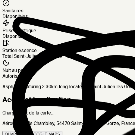
Sanitaires
Disponibles
Prise électrique
Disponible
Station essence
Total Saint-Julien-les-Gorze – 2 km
Nuit au paddock
Autorisée
Asphalte featuring 3.30km long located in Saint Julien les Go
Accès et localisation
Chargement de la carte...
Aérodrome de Chambley, 54470 Saint-Julien-lès-Gorze, France,
OUVRIR SUR GOOGLE MAPS