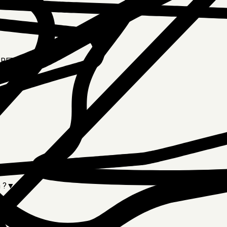
E BRETAGNE
 ?
▼