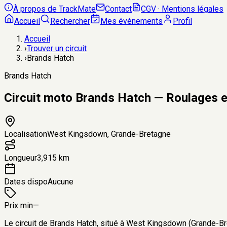
À propos de TrackMate
Contact
CGV · Mentions légales
Accueil
Rechercher
Mes événements
Profil
Accueil
›
Trouver un circuit
›
Brands Hatch
Brands Hatch
Circuit moto Brands Hatch — Roulages 
Localisation
West Kingsdown, Grande-Bretagne
Longueur
3,915 km
Dates dispo
Aucune
Prix min
—
Le circuit de Brands Hatch, situé à West Kingsdown (Grande-Br