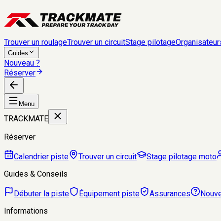
Trouver un roulage
Trouver un circuit
Stage pilotage
Organisateur
Guides
Nouveau ?
Réserver
Menu
TRACKMATE
Réserver
Calendrier piste
Trouver un circuit
Stage pilotage moto
Guides & Conseils
Débuter la piste
Équipement piste
Assurances
Nouve
Informations