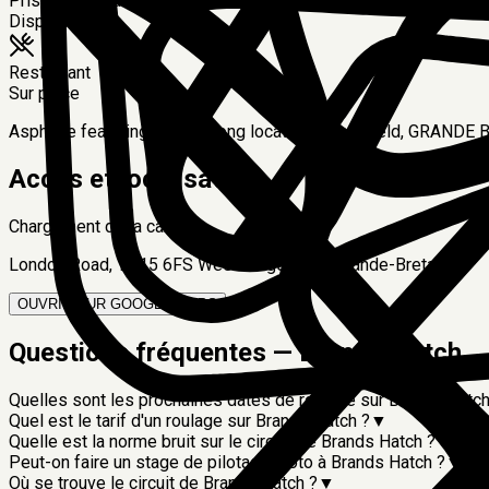
Prise électrique
Disponible
Restaurant
Sur place
Asphalte featuring 3.92km long located in Longfield, GRAND
Accès et localisation
Chargement de la carte...
London Road, TN15 6FS West Kingsdown, Grande-Bretagne
OUVRIR SUR GOOGLE MAPS
Questions fréquentes —
Brands Hatch
Quelles sont les prochaines dates de roulage sur Brands Hatch
Quel est le tarif d'un roulage sur Brands Hatch ?
▼
Quelle est la norme bruit sur le circuit de Brands Hatch ?
▼
Peut-on faire un stage de pilotage moto à Brands Hatch ?
▼
Où se trouve le circuit de Brands Hatch ?
▼