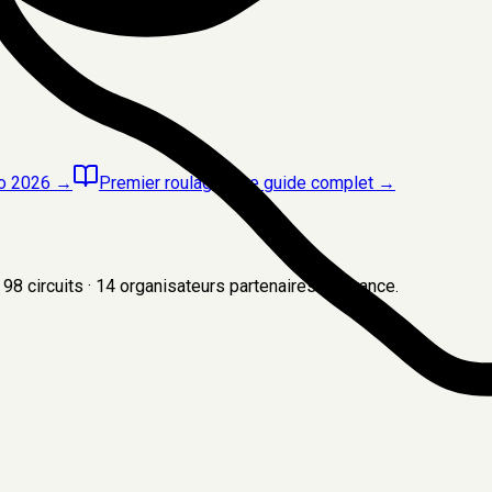
to 2026
→
Premier roulage ? Le guide complet
→
98
circuits
·
14
organisateurs
partenaires en France.