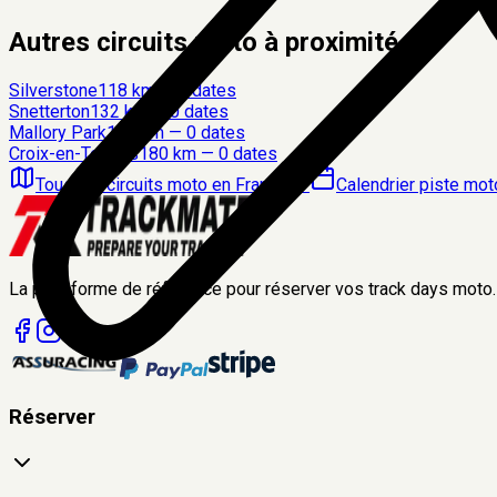
Autres circuits moto à proximité
Silverstone
118
km —
0
date
s
Snetterton
132
km —
0
date
s
Mallory Park
176
km —
0
date
s
Croix-en-Ternois
180
km —
0
date
s
Tous les circuits moto en France
→
Calendrier piste mo
La plateforme de référence pour réserver vos track days moto.
Réserver