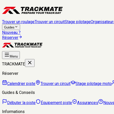
Trouver un roulage
Trouver un circuit
Stage pilotage
Organisateur
Guides
Nouveau ?
Réserver
Menu
TRACKMATE
Réserver
Calendrier piste
Trouver un circuit
Stage pilotage moto
Guides & Conseils
Débuter la piste
Équipement piste
Assurances
Nouve
Informations