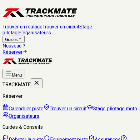
Trouver un roulage
Trouver un circuit
Stage
pilotage
Organisateurs
Guides
Nouveau ?
Réserver
Menu
TRACKMATE
Réserver
Calendrier piste
Trouver un circuit
Stage pilotage moto
Organisateurs
Guides & Conseils
Débuter la piste
Équipement piste
Assurances